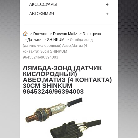
АКСЕССУАРЫ
АВТОХИМИЯ
>
Daewoo
>
Daewoo Matiz
>
Электрика
>
Датчики
>
SHINKUM
>
Лямбда-зонд
(датчик кислородный) Авео,Матиз (4
контакта) 30см SHINKUM
96453246/96394003
ЛЯМБДА-ЗОНД (ДАТЧИК
КИСЛОРОДНЫЙ)
АВЕО,МАТИЗ (4 КОНТАКТА)
30СМ SHINKUM
96453246/96394003