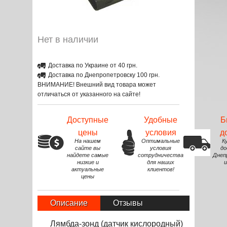
Нет в наличии
Доставка по Украине от 40 грн.
Доставка по Днепропетровску 100 грн.
ВНИМАНИЕ! Внешний вид товара может
отличаться от указанного на сайте!
Доступные
Удобные
Б
цены
условия
д
На нашем
Оптимальные
К
сайте вы
условия
до
найдете самые
сотрудничества
Днеп
низкие и
для наших
и
актуальные
клиентов!
цены
Описание
Отзывы
Лямбда-зонд (датчик кислородный)