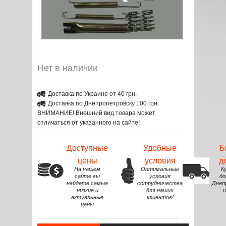
Нет в наличии
Доставка по Украине от 40 грн.
Доставка по Днепропетровску 100 грн.
ВНИМАНИЕ! Внешний вид товара может
отличаться от указанного на сайте!
Доступные
Удобные
Б
цены
условия
д
На нашем
Оптимальные
К
сайте вы
условия
до
найдете самые
сотрудничества
Днеп
низкие и
для наших
и
актуальные
клиентов!
цены