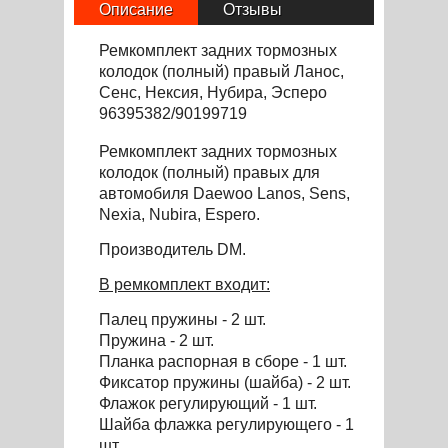
Описание
Отзывы
Ремкомплект задних тормозных
колодок (полный) правый Ланос,
Сенс, Нексия, Нубира, Эсперо
96395382/90199719
Ремкомплект задних тормозных
колодок (полный) правых
для
автомоб
и
ля
Daewoo Lanos, Sens,
Nexia, Nubira, Espero.
Производитель DM.
В ремкомплект входит:
Палец пружины - 2 шт.
Пружина - 2 шт.
Планка распорная в сборе - 1 шт.
Фиксатор пружины (шайба) - 2 шт.
Флажок регулирующий - 1 шт.
Шайба флажка регу
л
ирующего - 1
шт.