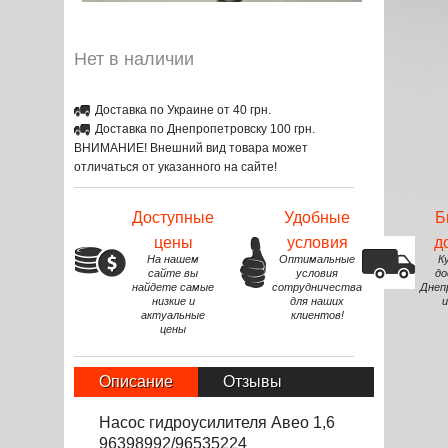
Нет в наличии
Доставка по Украине от 40 грн.
Доставка по Днепропетровску 100 грн.
ВНИМАНИЕ! Внешний вид товара может
отличаться от указанного на сайте!
Доступные
Удобные
Б
цены
условия
д
На нашем
Оптимальные
К
сайте вы
условия
до
найдете самые
сотрудничества
Днеп
низкие и
для наших
и
актуальные
клиентов!
цены
Описание
Отзывы
Насос гидроусилителя Авео 1,6
96398992/96535224