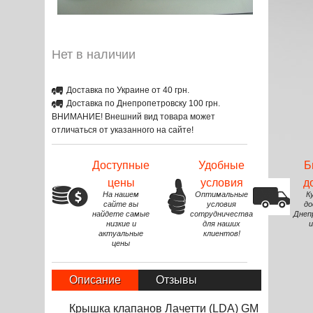
Нет в наличии
Доставка по Украине от 40 грн.
Доставка по Днепропетровску 100 грн.
ВНИМАНИЕ! Внешний вид товара может
отличаться от указанного на сайте!
Доступные
Удобные
Б
цены
условия
д
На нашем
Оптимальные
К
сайте вы
условия
до
найдете самые
сотрудничества
Днеп
низкие и
для наших
и
актуальные
клиентов!
цены
Описание
Отзывы
Крышка клапанов Лачетти (LDA) GM