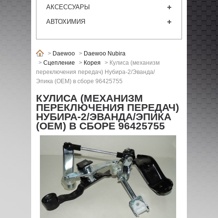
АКСЕССУАРЫ
АВТОХИМИЯ
>
Daewoo
>
Daewoo Nubira
>
Сцепление
>
Корея
>
Кулиса (механизм
переключения передач) Нубира-2/Эванда/
Эпика (ОЕМ) в сборе 96425755
КУЛИСА (МЕХАНИЗМ
ПЕРЕКЛЮЧЕНИЯ ПЕРЕДАЧ)
НУБИРА-2/ЭВАНДА/ЭПИКА
(ОЕМ) В СБОРЕ 96425755