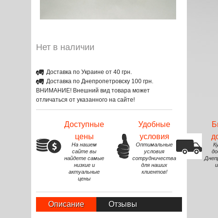
Нет в наличии
Доставка по Украине от 40 грн.
Доставка по Днепропетровску 100 грн.
ВНИМАНИЕ! Внешний вид товара может
отличаться от указанного на сайте!
Доступные
Удобные
Б
цены
условия
д
На нашем
Оптимальные
К
сайте вы
условия
до
найдете самые
сотрудничества
Днеп
низкие и
для наших
и
актуальные
клиентов!
цены
Описание
Отзывы