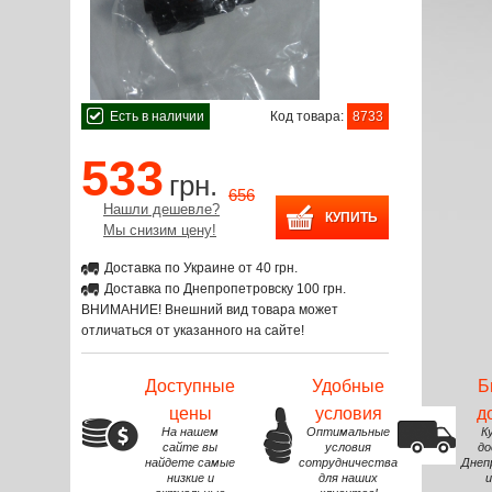
Есть в наличии
Код товара:
8733
533
грн.
656
Нашли дешевле?
Мы снизим цену!
Доставка по Украине от 40 грн.
Доставка по Днепропетровску 100 грн.
ВНИМАНИЕ! Внешний вид товара может
отличаться от указанного на сайте!
Доступные
Удобные
Б
цены
условия
д
На нашем
Оптимальные
К
сайте вы
условия
до
найдете самые
сотрудничества
Днеп
низкие и
для наших
и