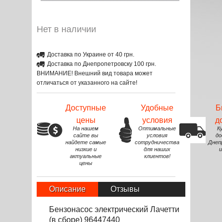
Нет в наличии
Доставка по Украине от 40 грн.
Доставка по Днепропетровску 100 грн.
ВНИМАНИЕ! Внешний вид товара может
отличаться от указанного на сайте!
Доступные
Удобные
Б
цены
условия
д
На нашем
Оптимальные
К
сайте вы
условия
до
найдете самые
сотрудничества
Днеп
низкие и
для наших
и
актуальные
клиентов!
цены
Описание
Отзывы
Бензонасос электрический Лачетти
(в сборе) 96447440