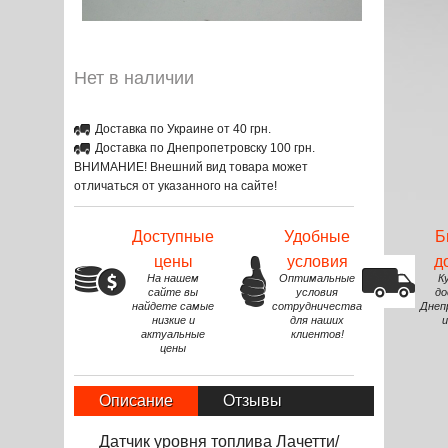
Нет в наличии
Доставка по Украине от 40 грн.
Доставка по Днепропетровску 100 грн.
ВНИМАНИЕ! Внешний вид товара может
отличаться от указанного на сайте!
Доступные
Удобные
Б
цены
условия
д
На нашем
Оптимальные
К
сайте вы
условия
до
найдете самые
сотрудничества
Днеп
низкие и
для наших
и
актуальные
клиентов!
цены
Описание
Отзывы
Датчик уровня топлива Лачетти/