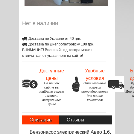
Нет в наличии
Доставка по Украине от 40 грн.
Доставка по Днепропетровску 100 грн.
ВНИМАНИЕ! Внешний вид товара может
отличаться от указанного на сайте!
Доступные
Удобные
Б
цены
условия
д
На нашем
Оптимальные
К
сайте вы
условия
до
найдете самые
сотрудничества
Днеп
низкие и
для наших
и
актуальные
клиентов!
цены
Описание
Отзывы
Бензонасос электрический Авео 1.6,