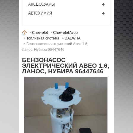
АКСЕССУАРЫ
АВТОХИМИЯ
>
Chevrolet
>
Chevrolet Aveo
>
Топливная система
>
DAEWHA
>
Бензонасос электрический Авео 1.6,
Ланос, Нубира 96447646
БЕНЗОНАСОС
ЭЛЕКТРИЧЕСКИЙ АВЕО 1.6,
ЛАНОС, НУБИРА 96447646