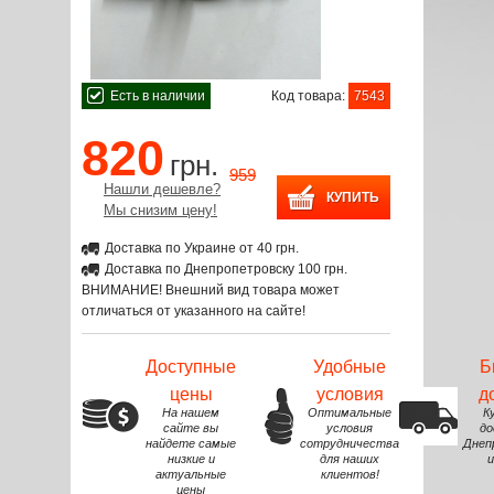
Есть в наличии
Код товара:
7543
820
грн.
959
Нашли дешевле?
Мы снизим цену!
Доставка по Украине от 40 грн.
Доставка по Днепропетровску 100 грн.
ВНИМАНИЕ! Внешний вид товара может
отличаться от указанного на сайте!
Доступные
Удобные
Б
цены
условия
д
На нашем
Оптимальные
К
сайте вы
условия
до
найдете самые
сотрудничества
Днеп
низкие и
для наших
и
актуальные
клиентов!
цены