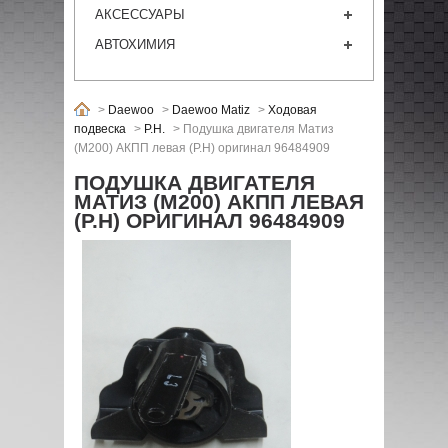
АКСЕССУАРЫ
АВТОХИМИЯ
>
Daewoo
>
Daewoo Matiz
>
Ходовая
подвеска
>
P.H.
>
Подушка двигателя Матиз
(М200) АКПП левая (P.H) оригинал 96484909
ПОДУШКА ДВИГАТЕЛЯ
МАТИЗ (М200) АКПП ЛЕВАЯ
(P.H) ОРИГИНАЛ 96484909