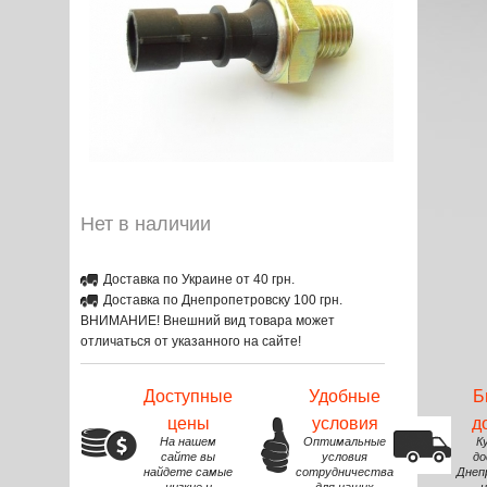
Нет в наличии
Доставка по Украине от 40 грн.
Доставка по Днепропетровску 100 грн.
ВНИМАНИЕ! Внешний вид товара может
отличаться от указанного на сайте!
Доступные
Удобные
Б
цены
условия
д
На нашем
Оптимальные
К
сайте вы
условия
до
найдете самые
сотрудничества
Днеп