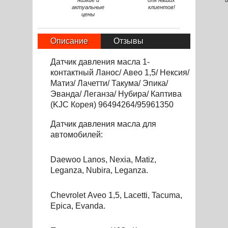
низкие и
для наших
и
актуальные
клиентов!
цены
Описание
Отзывы
Датчик давления масла 1-
контактный Ланос/ Авео 1,5/ Нексия/
Матиз/ Лачетти/ Такума/ Эпика/
Эванда/ Леганза/ Нубира/ Каптива
(KJC Корея) 96494264/95961350
Датчик давления масла для
автомоб
и
лей:
Daewoo Lanos, Nexia, Matiz,
Leganza, Nubira, Leganza.
Chevrolet
Aveo
1,5, Lacetti, Tacuma,
Epica, Evanda.