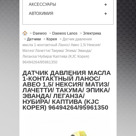
АКСЕССУАРЫ
АВТОХИМИЯ
>
Daewoo
>
Daewoo Lanos
>
Электрика
>
Датчики
>
Корея
>
Датчик давления
масла 1-контактный Ланос/ Авео 1,5/ Нексия/
Матиз/ Лачетти/ Такума/ Эпика/ Эванда/
Леганза/ Нубира/ Каптива (KJC Корея)
96494264/95961350
ДАТЧИК ДАВЛЕНИЯ МАСЛА
1-КОНТАКТНЫЙ ЛАНОС/
АВЕО 1,5/ НЕКСИЯ/ МАТИЗ/
ЛАЧЕТТИ/ ТАКУМА/ ЭПИКА/
ЭВАНДА/ ЛЕГАНЗА/
НУБИРА/ КАПТИВА (KJC
КОРЕЯ) 96494264/95961350