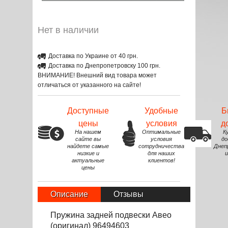
Нет в наличии
Доставка по Украине от 40 грн.
Доставка по Днепропетровску 100 грн.
ВНИМАНИЕ! Внешний вид товара может
отличаться от указанного на сайте!
Доступные
Удобные
Б
цены
условия
д
На нашем
Оптимальные
К
сайте вы
условия
до
найдете самые
сотрудничества
Днеп
низкие и
для наших
и
актуальные
клиентов!
цены
Описание
Отзывы
Пружина задней подвески Авео
(оригинал) 96494603