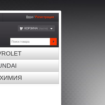
Вход
/
Регистрация
КОРЗИНА:
(пустo)
VROLET
UNDAI
ОХИМИЯ