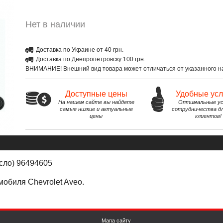
Нет в наличии
Доставка по Украине от 40 грн.
Доставка по Днепропетровску 100 грн.
ВНИМАНИЕ! Внешний вид товара может отличаться от указанного на
Доступные цены
Удобные ус
На нашем сайте вы найдете
Оптимальные ус
самые низкие и актуальные
сотрудничества д
цены
клиентов!
сло) 96494605
мобиля Chevrolet Aveo.
Мапа сайту