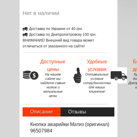
Нет в наличии
Доставка по Украине от 40 грн.
Доставка по Днепропетровску 100 грн.
ВНИМАНИЕ! Внешний вид товара может
отличаться от указанного на сайте!
Доступные
Удобные
Б
цены
условия
д
На нашем
Оптимальные
К
сайте вы
условия
до
найдете самые
сотрудничества
Днеп
низкие и
для наших
и
актуальные
клиентов!
цены
Описание
Отзывы
Кнопка аварийки Матиз (оригинал)
96507984