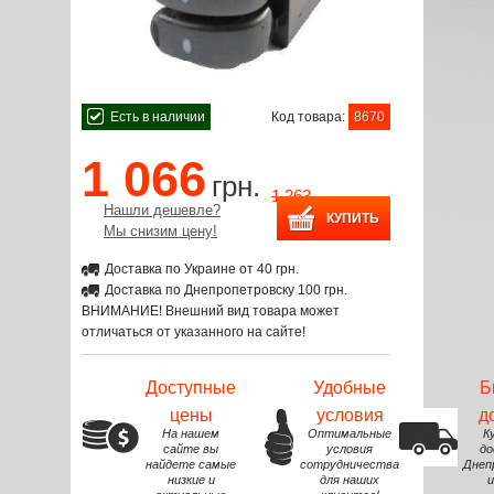
Есть в наличии
Код товара:
8670
1 066
грн.
1 263
Нашли дешевле?
Мы снизим цену!
Доставка по Украине от 40 грн.
Доставка по Днепропетровску 100 грн.
ВНИМАНИЕ! Внешний вид товара может
отличаться от указанного на сайте!
Доступные
Удобные
Б
цены
условия
д
На нашем
Оптимальные
К
сайте вы
условия
до
найдете самые
сотрудничества
Днеп
низкие и
для наших
и