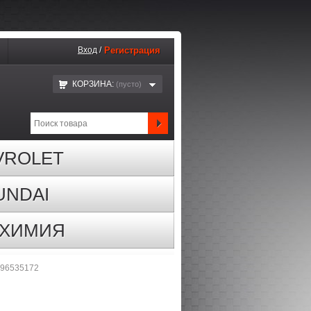
Вход
/
Регистрация
КОРЗИНА:
(пустo)
VROLET
UNDAI
ОХИМИЯ
 96535172