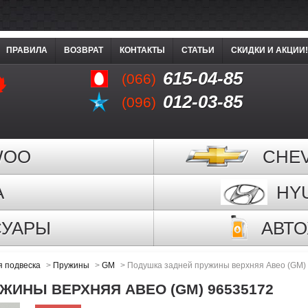
ПРАВИЛА
ВОЗВРАТ
КОНТАКТЫ
СТАТЬИ
СКИДКИ И АКЦИИ!
615-04-85
(066)
012-03-85
(096)
WOO
CHE
A
HY
СУАРЫ
АВТ
я подвеска
>
Пружины
>
GM
>
Подушка задней пружины верхняя Авео (GM)
ЖИНЫ ВЕРХНЯЯ АВЕО (GM) 96535172