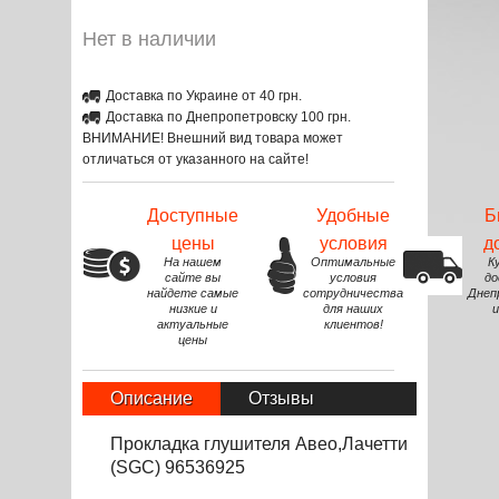
Нет в наличии
Доставка по Украине от 40 грн.
Доставка по Днепропетровску 100 грн.
ВНИМАНИЕ! Внешний вид товара может
отличаться от указанного на сайте!
Доступные
Удобные
Б
цены
условия
д
На нашем
Оптимальные
К
сайте вы
условия
до
найдете самые
сотрудничества
Днеп
низкие и
для наших
и
актуальные
клиентов!
цены
Описание
Отзывы
Прокладка глушителя Авео,Лачетти
(SGC) 96536925