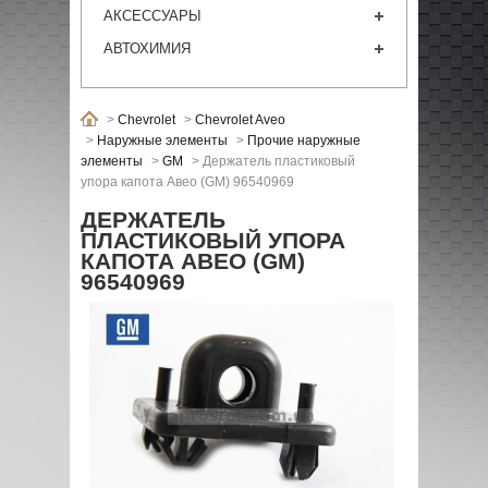
АКСЕССУАРЫ
АВТОХИМИЯ
>
Chevrolet
>
Chevrolet Aveo
>
Наружные элементы
>
Прочие наружные
элементы
>
GM
>
Держатель пластиковый
упора капота Авео (GM) 96540969
ДЕРЖАТЕЛЬ
ПЛАСТИКОВЫЙ УПОРА
КАПОТА АВЕО (GM)
96540969