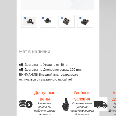
Нет в наличии
Доставка по Украине от 40 грн.
Доставка по Днепропетровску 100 грн.
ВНИМАНИЕ! Внешний вид товара может
отличаться от указанного на сайте!
Доступные
Удобные
Б
цены
условия
д
На нашем
Оптимальные
К
сайте вы
условия
до
найдете самые
сотрудничества
Днеп
низкие и
для наших
и