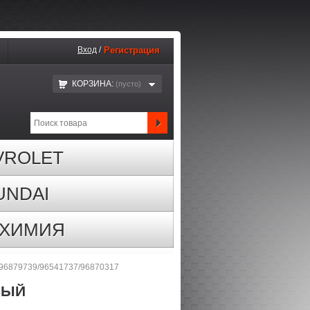
Вход
/
Регистрация
КОРЗИНА:
(пустo)
VROLET
UNDAI
ОХИМИЯ
96879739/96541737/96870317
ВЫЙ