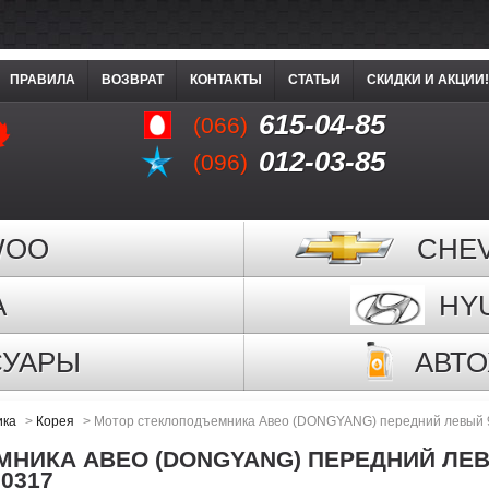
ПРАВИЛА
ВОЗВРАТ
КОНТАКТЫ
СТАТЬИ
СКИДКИ И АКЦИИ!
615-04-85
(066)
012-03-85
(096)
WOO
CHE
A
HY
СУАРЫ
АВТ
ика
>
Корея
>
Мотор стеклоподъемника Авео (DONGYANG) передний левый 
НИКА АВЕО (DONGYANG) ПЕРЕДНИЙ ЛЕ
70317