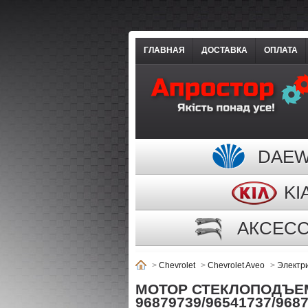
ГЛАВНАЯ
ДОСТАВКА
ОПЛАТА
DAE
KI
АКСЕС
>
Chevrolet
>
Chevrolet Aveo
>
Электр
МОТОР СТЕКЛОПОДЪЕМ
96879739/96541737/968