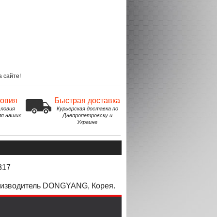
 сайте!
ловия
Быстрая доставка
ловия
Курьерская доставка по
ля наших
Днепропетровску и
Украине
317
роизводитель DONGYANG, Корея.