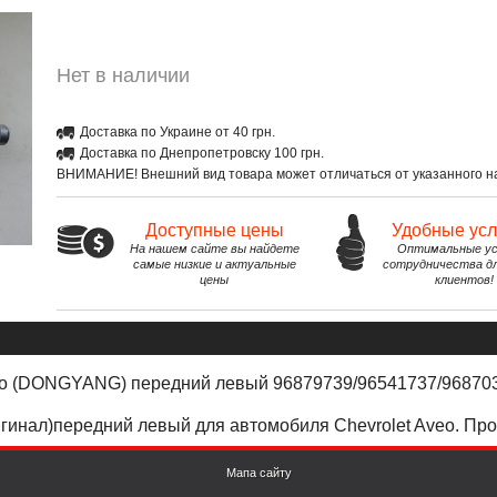
Нет в наличии
Доставка по Украине от 40 грн.
Доставка по Днепропетровску 100 грн.
ВНИМАНИЕ! Внешний вид товара может отличаться от указанного на
Доступные цены
Удобные ус
На нашем сайте вы найдете
Оптимальные ус
самые низкие и актуальные
сотрудничества д
цены
клиентов!
ео (DONGYANG) передний левый 96879739/96541737/96870
гинал)передний левый для автомобиля Chevrolet Aveo. П
Мапа сайту