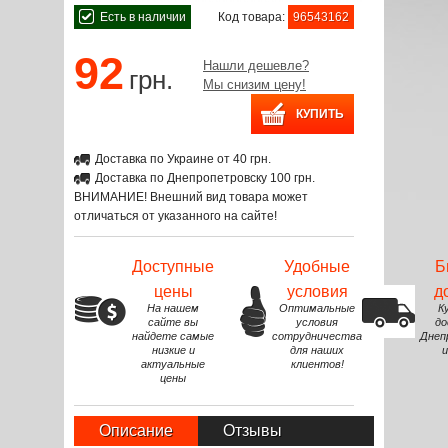
Есть в наличии
Код товара:
96543162
92
Нашли дешевле?
грн.
Мы снизим цену!
Доставка по Украине от 40 грн.
Доставка по Днепропетровску 100 грн.
ВНИМАНИЕ! Внешний вид товара может
отличаться от указанного на сайте!
Доступные
Удобные
Б
цены
условия
д
На нашем
Оптимальные
К
сайте вы
условия
до
найдете самые
сотрудничества
Днеп
низкие и
для наших
и
актуальные
клиентов!
цены
Описание
Отзывы