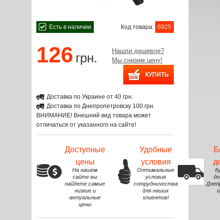
Есть в наличии
Код товара:
6925
126
Нашли дешевле?
грн.
Мы снизим цену!
Доставка по Украине от 40 грн.
Доставка по Днепропетровску 100 грн.
ВНИМАНИЕ! Внешний вид товара может
отличаться от указанного на сайте!
Доступные
Удобные
Б
цены
условия
д
На нашем
Оптимальные
К
сайте вы
условия
до
найдете самые
сотрудничества
Днеп
низкие и
для наших
и
актуальные
клиентов!
цены