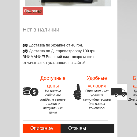
Под заказ
Нет в наличии
Доставка по Украине от 40 грн.
Доставка по Днепропетровску 100 грн.
ВНИМАНИЕ! Внешний вид товара может
отличаться от указанного на сайте!
Доступные
Удобные
Б
цены
условия
д
На нашем
Оптимальные
К
сайте вы
условия
до
найдете самые
сотрудничества
Днеп
низкие и
для наших
и
актуальные
клиентов!
цены
Описание
Отзывы