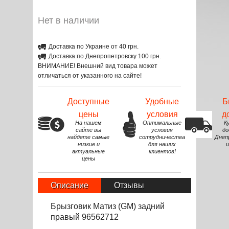
Нет в наличии
Доставка по Украине от 40 грн.
Доставка по Днепропетровску 100 грн.
ВНИМАНИЕ! Внешний вид товара может
отличаться от указанного на сайте!
Доступные
Удобные
Б
цены
условия
д
На нашем
Оптимальные
К
сайте вы
условия
до
найдете самые
сотрудничества
Днеп
низкие и
для наших
и
актуальные
клиентов!
цены
Описание
Отзывы
Брызговик Матиз (GM) задний
правый 96562712