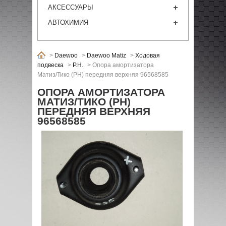
АКСЕССУАРЫ
АВТОХИМИЯ
>
Daewoo
>
Daewoo Matiz
>
Ходовая
подвеска
>
P.H.
>
Опора амортизатора
Матиз/Тико (РН) передняя верхняя 96568585
ОПОРА АМОРТИЗАТОРА
МАТИЗ/ТИКО (РН)
ПЕРЕДНЯЯ ВЕРХНЯЯ
96568585