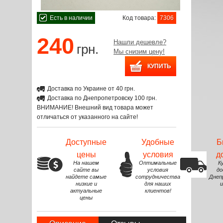
Есть в наличии
Код товара:
7306
240
Нашли дешевле?
грн.
Мы снизим цену!
Доставка по Украине от 40 грн.
Доставка по Днепропетровску 100 грн.
ВНИМАНИЕ! Внешний вид товара может
отличаться от указанного на сайте!
Доступные
Удобные
Б
цены
условия
д
На нашем
Оптимальные
К
сайте вы
условия
до
найдете самые
сотрудничества
Днеп
низкие и
для наших
и
актуальные
клиентов!
цены