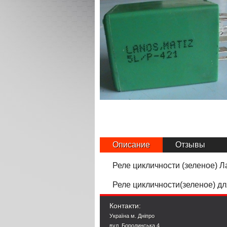
Описание
Отзывы
Реле цикличности (зеленое) 
Реле цикличности(зеленое) д
Контакти:
Україна м. Дніпро
вул. Бородинська 4