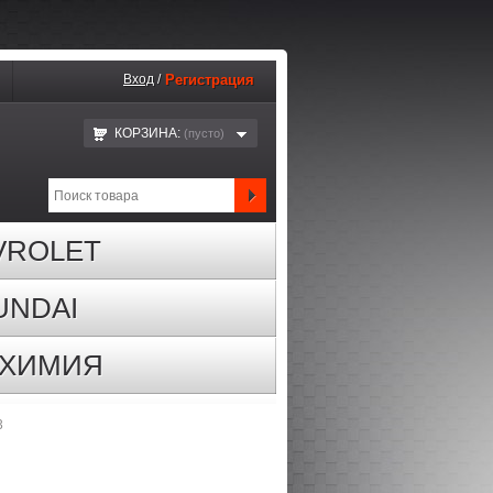
Вход
/
Регистрация
КОРЗИНА:
(пустo)
VROLET
UNDAI
ОХИМИЯ
3