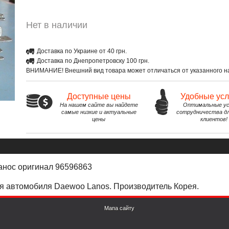
Нет в наличии
Доставка по Украине от 40 грн.
Доставка по Днепропетровску 100 грн.
ВНИМАНИЕ! Внешний вид товара может отличаться от указанного на
Доступные цены
Удобные ус
На нашем сайте вы найдете
Оптимальные ус
самые низкие и актуальные
сотрудничества д
цены
клиентов!
Ланос оригинал 96596863
ля автомобиля Daewoo Lanos. Производитель Корея.
Мапа сайту