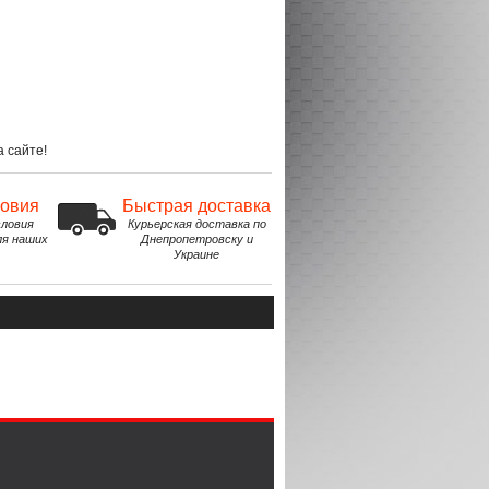
 сайте!
ловия
Быстрая доставка
ловия
Курьерская доставка по
ля наших
Днепропетровску и
Украине