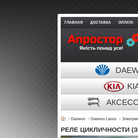
ГЛАВНАЯ
ДОСТАВКА
ОПЛАТА
DAE
KI
АКСЕС
>
Daewoo
>
Daewoo Lanos
>
Электри
РЕЛЕ ЦИКЛИЧНОСТИ (З