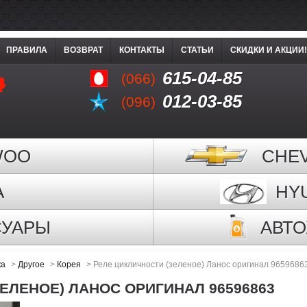
ПРАВИЛА
ВОЗВРАТ
КОНТАКТЫ
СТАТЬИ
СКИДКИ И АКЦИИ!
615-04-85
(066)
012-03-85
(096)
WOO
CHE
A
HY
СУАРЫ
АВТ
ка
>
Другое
>
Корея
>
Реле цикличности (зеленое) Ланос оригинал 9659686
ЕЛЕНОЕ) ЛАНОС ОРИГИНАЛ 96596863