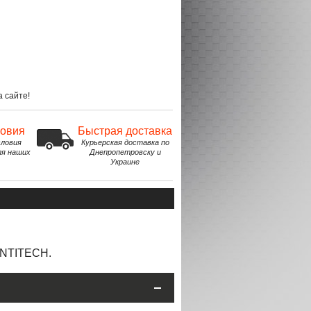
 сайте!
ловия
Быстрая доставка
ловия
Курьерская доставка по
ля наших
Днепропетровску и
Украине
ONTITECH.