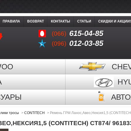
ПРАВИЛА
ВОЗВРАТ
КОНТАКТЫ
СТАТЬИ
СКИДКИ И АКЦИИ!
615-04-85
(066)
012-03-85
(096)
WOO
CHE
A
HY
СУАРЫ
АВТ
лики тросы
>
CONTITECH
>
Ремень ГРМ Ланос,Авео,Нексия1,5 (CONTITECH
О,НЕКСИЯ1,5 (CONTITECH) CT874/ 96183