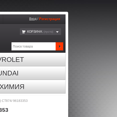
Вход
/
Регистрация
КОРЗИНА:
(пустo)
VROLET
UNDAI
ОХИМИЯ
) CT874/ 96183353
353