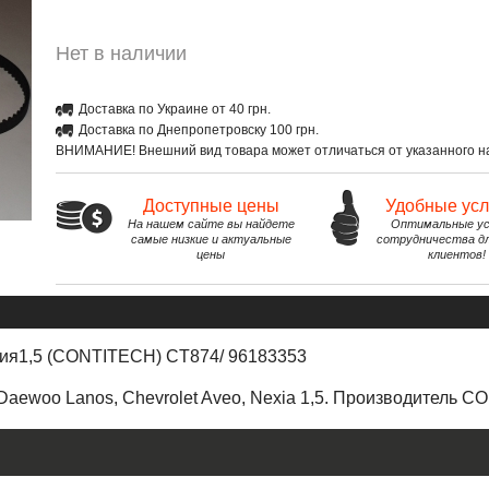
Нет в наличии
Доставка по Украине от 40 грн.
Доставка по Днепропетровску 100 грн.
ВНИМАНИЕ! Внешний вид товара может отличаться от указанного на
Доступные цены
Удобные ус
На нашем сайте вы найдете
Оптимальные ус
самые низкие и актуальные
сотрудничества д
цены
клиентов!
ия1,5 (CONTITECH) CT874/ 96183353
Daewoo Lanos
,
Chevrolet
Aveo
,
Nexia
1,5. Производитель C