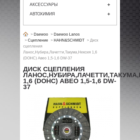
АКСЕССУАРЫ
АВТОХИМИЯ
>
Daewoo
>
Daewoo Lanos
>
Сцепление
>
HAHN&SCHMIDT
>
Диск
сцепления
Ланос,Нубира,Лачетти,Такума,Нексия 1,6
(DOHC) Авео 1,5-1,6 DW-37
ДИСК СЦЕПЛЕНИЯ
ЛАНОС,НУБИРА,ЛАЧЕТТИ,ТАКУМА
1,6 (DOHC) АВЕО 1,5-1,6 DW-
37