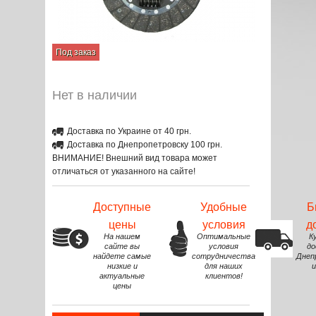
Под заказ
Нет в наличии
Доставка по Украине от 40 грн.
Доставка по Днепропетровску 100 грн.
ВНИМАНИЕ! Внешний вид товара может
отличаться от указанного на сайте!
Доступные
Удобные
Б
цены
условия
д
На нашем
Оптимальные
К
сайте вы
условия
до
найдете самые
сотрудничества
Днеп
низкие и
для наших
и
актуальные
клиентов!
цены