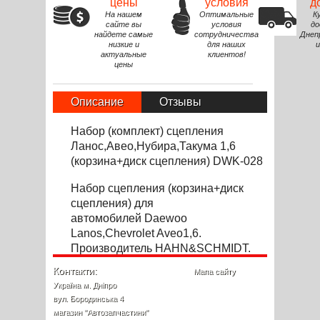
цены
условия
д
На нашем
Оптимальные
К
сайте вы
условия
до
найдете самые
сотрудничества
Днеп
низкие и
для наших
и
актуальные
клиентов!
цены
Описание
Отзывы
Набор (комплект) сцепления
Ланос,Авео,Нубира,Такума 1,6
(корзина+диск сцепления) DWK-028
Набор сцепления (корзина+диск
сцепления) для
автомобилей Daewoo
Lanos,Chevrolet Aveo1,6.
Производитель
HAHN&SCHMIDT.
Контакти:
Мапа сайту
Україна м. Дніпро
вул. Бородинська 4
магазин "Автозапчастини"