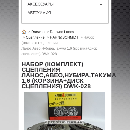
АКСЕССУАРЫ
АВТОХИМИЯ
>
Daewoo
>
Daewoo Lanos
>
Сцепление
>
HAHN&SCHMIDT
>
Набор
(комплект) сцепления
Ланос,Авео,Нубира,Такума 1,6 (корзина+диск
сцепления) DWK-028
НАБОР (КОМПЛЕКТ)
СЦЕПЛЕНИЯ
ЛАНОС,АВЕО,НУБИРА,ТАКУМА
1,6 (КОРЗИНА+ДИСК
СЦЕПЛЕНИЯ) DWK-028