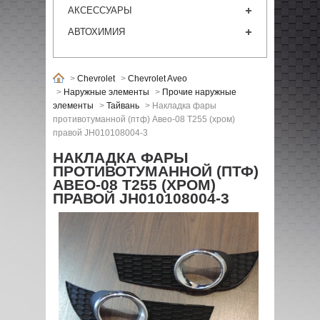
АКСЕССУАРЫ
АВТОХИМИЯ
>
Chevrolet
>
Chevrolet Aveo
>
Наружные элементы
>
Прочие наружные
элементы
>
Тайвань
>
Накладка фары
противотуманной (птф) Авео-08 Т255 (хром)
правой JH010108004-3
НАКЛАДКА ФАРЫ
ПРОТИВОТУМАННОЙ (ПТФ)
АВЕО-08 Т255 (ХРОМ)
ПРАВОЙ JH010108004-3