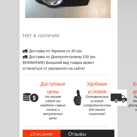
Нет в наличии
Доставка по Украине от 40 грн.
Доставка по Днепропетровску 100 грн.
ВНИМАНИЕ! Внешний вид товара может
отличаться от указанного на сайте!
Доступные
Удобные
Б
цены
условия
д
На нашем
Оптимальные
К
сайте вы
условия
до
найдете самые
сотрудничества
Днеп
низкие и
для наших
и
актуальные
клиентов!
цены
Описание
Отзывы