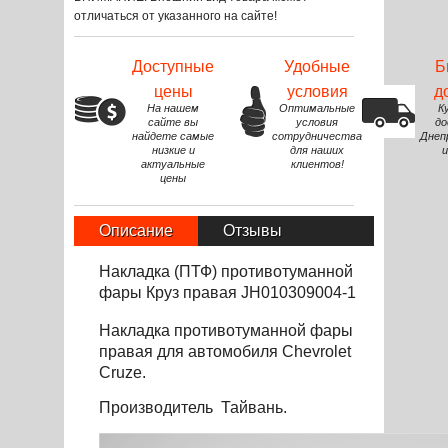
отличаться от указанного на сайте!
Доступные
Удобные
Б
цены
условия
д
На нашем
Оптимальные
К
сайте вы
условия
до
найдете самые
сотрудничества
Днеп
низкие и
для наших
и
актуальные
клиентов!
цены
Описание
Отзывы
Накладка (ПТФ) противотуманной
фары Круз правая JH010309004-1
Накладка противотуманной фары
правая для автомобиля Chevrolet
Cruze.
Производитель Тайвань.