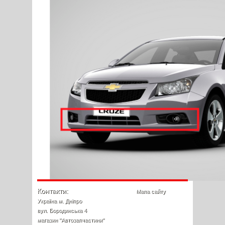
Контакти:
Мапа сайту
Україна м. Дніпро
вул. Бородинська 4
магазин "Автозапчастини"