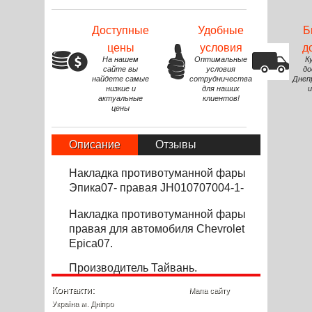
Доступные
Удобные
Б
цены
условия
д
На нашем
Оптимальные
К
сайте вы
условия
до
найдете самые
сотрудничества
Днеп
низкие и
для наших
и
актуальные
клиентов!
цены
Описание
Отзывы
Накладка противотуманной фары
Эпика07- правая JH010707004-1-
Накладка противотуманной фары
правая для автомобиля Chevrolet
Epica07.
Производитель Тайвань.
Контакти:
Мапа сайту
Україна м. Дніпро