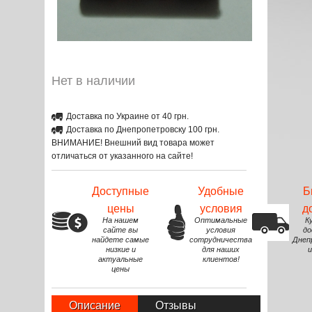
Нет в наличии
Доставка по Украине от 40 грн.
Доставка по Днепропетровску 100 грн.
ВНИМАНИЕ! Внешний вид товара может
отличаться от указанного на сайте!
Доступные
Удобные
Б
цены
условия
д
На нашем
Оптимальные
К
сайте вы
условия
до
найдете самые
сотрудничества
Днеп
низкие и
для наших
и
актуальные
клиентов!
цены
Описание
Отзывы