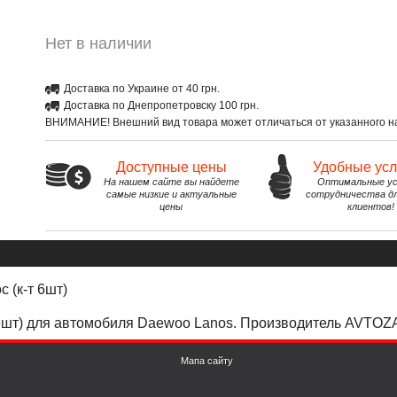
Нет в наличии
Доставка по Украине от 40 грн.
Доставка по Днепропетровску 100 грн.
ВНИМАНИЕ! Внешний вид товара может отличаться от указанного на
Доступные цены
Удобные ус
На нашем сайте вы найдете
Оптимальные ус
самые низкие и актуальные
сотрудничества д
цены
клиентов!
 (к-т 6шт)
 6шт) для автомобиля Daewoo Lanos. Производитель AVTOZA
Мапа сайту