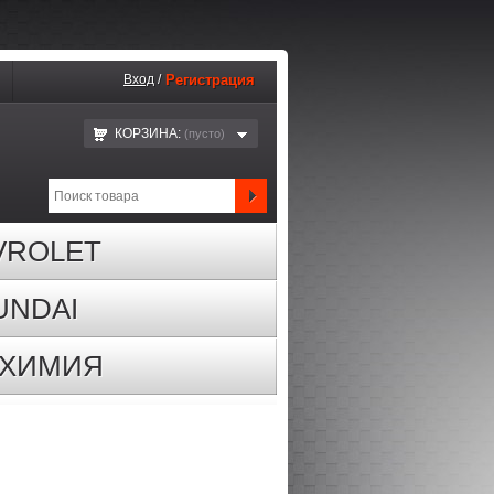
Вход
/
Регистрация
КОРЗИНА:
(пустo)
VROLET
UNDAI
ОХИМИЯ