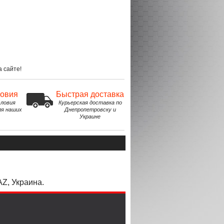
 сайте!
ловия
Быстрая доставка
ловия
Курьерская доставка по
ля наших
Днепропетровску и
Украине
Z, Украина.