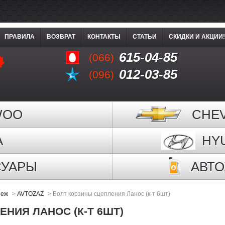
ПРАВИЛА
ВОЗВРАТ
КОНТАКТЫ
СТАТЬИ
СКИДКИ И АКЦИИ!
615-04-85
(066)
012-03-85
(096)
WOO
CHE
A
HY
СУАРЫ
АВТ
пеж
>
AVTOZAZ
>
Болт корзины сцепления Ланос (к-т 6шт)
НИЯ ЛАНОС (К-Т 6ШТ)