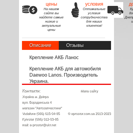
цены
условия
д
На нашем
Оптимальные
К
сайте вы
условия
до
найдете самые
сотрудничества
Днеп
низкие и
для наших
и
актуальные
клиентов!
цены
Описание
Отзывы
Крепление АКБ Ланос
Крепление АКБ для автомоб
и
ля
Daewoo Lanos. Производитель
Украина.
Контакти:
Мапа сайту
Україна м. Дніпро
вул. Бородинська 4
магазин "Автозапчастини"
Vodafone (066) 615-04-85
© aprostor.com.ua 2013-2023
Kyivstar (096) 012-03-85
mail: a-prostor@ukr.net