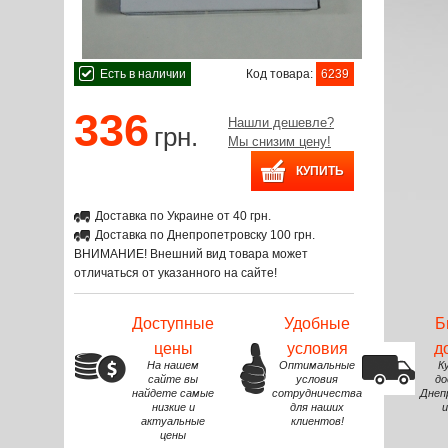
Есть в наличии
Код товара:
6239
336
Нашли дешевле?
грн.
Мы снизим цену!
Доставка по Украине от 40 грн.
Доставка по Днепропетровску 100 грн.
ВНИМАНИЕ! Внешний вид товара может
отличаться от указанного на сайте!
Доступные
Удобные
Б
цены
условия
д
На нашем
Оптимальные
К
сайте вы
условия
до
найдете самые
сотрудничества
Днеп
низкие и
для наших
и
актуальные
клиентов!
цены