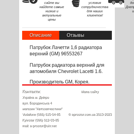
сайте вы
условия
до
найдете самые
сотрудничества
Днеп
низкие и
для наших
и
актуальные
клиентов!
цены
Описание
Отзывы
Патрубок Лачетти 1,6 радиатора
верхний (GM) 96553267
Патрубок радиатора верхний для
автомобиля Chevrolet Lacetti 1.6.
Производитель GM, Корея.
Контакти:
Мапа сайту
Україна м. Дніпро
вул. Бородинська 4
магазин "Автозапчастини"
Vodafone (066) 615-04-85
© aprostor.com.ua 2013-2023
Kyivstar (096) 012-03-85
mail: a-prostor@ukr.net