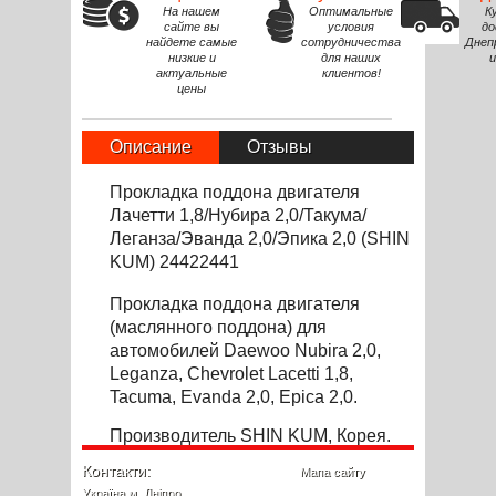
На нашем
Оптимальные
К
сайте вы
условия
до
найдете самые
сотрудничества
Днеп
низкие и
для наших
и
актуальные
клиентов!
цены
Описание
Отзывы
Прокладка поддона двигателя
Лачетти 1,8/Нубира 2,0/Такума/
Леганза/Эванда 2,0/Эпика 2,0 (SHIN
KUM) 24422441
Прокладка поддона двигателя
(маслянного поддона) для
автомобилей Daewoo Nubira 2,0,
Leganza, Chevrolet Lacetti 1,8,
Tacuma, Evanda 2,0, Epica 2,0.
Производитель SHIN KUM, Корея.
Контакти:
Мапа сайту
Україна м. Дніпро