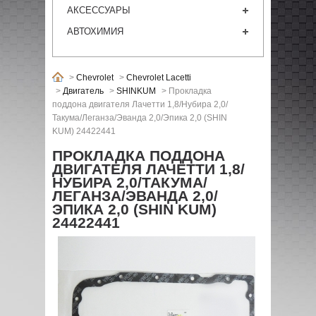
АКСЕССУАРЫ
АВТОХИМИЯ
>
Chevrolet
>
Chevrolet Lacetti
>
Двигатель
>
SHINKUM
>
Прокладка
поддона двигателя Лачетти 1,8/Нубира 2,0/
Такума/Леганза/Эванда 2,0/Эпика 2,0 (SHIN
KUM) 24422441
ПРОКЛАДКА ПОДДОНА
ДВИГАТЕЛЯ ЛАЧЕТТИ 1,8/
НУБИРА 2,0/ТАКУМА/
ЛЕГАНЗА/ЭВАНДА 2,0/
ЭПИКА 2,0 (SHIN KUM)
24422441