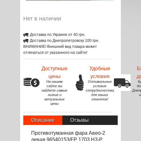
Нет в наличии
Доставка по Украине от 40 грн.
Доставка по Днепропетровску 100 грн.
ВНИМАНИЕ! Внешний вид товара может
отличаться от указанного на сайте!
Доступные
Удобные
Б
цены
условия
д
На нашем
Оптимальные
К
сайте вы
условия
до
найдете самые
сотрудничества
Днеп
низкие и
для наших
и
актуальные
клиентов!
цены
Описание
Отзывы
Противотуманная фара Авео-2
левая 96540153/FP 1703 H3-P