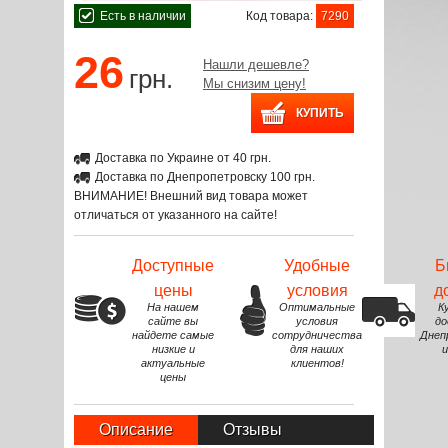
Есть в наличии
Код товара:
7290
26
Нашли дешевле?
грн.
Мы снизим цену!
Доставка по Украине от 40 грн.
Доставка по Днепропетровску 100 грн.
ВНИМАНИЕ! Внешний вид товара может
отличаться от указанного на сайте!
Доступные
Удобные
Б
цены
условия
д
На нашем
Оптимальные
К
сайте вы
условия
до
найдете самые
сотрудничества
Днеп
низкие и
для наших
и
актуальные
клиентов!
цены
Описание
Отзывы