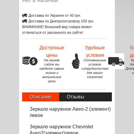
Нет в наличии
Доставка по Украине от 40 грн.
Доставка по Днепропетровску 100 грн.
ВНИМАНИЕ! Внешний вид товара может
отличаться от указанного на сайте!
Доступные
Удобные
Б
цены
условия
д
На нашем
Оптимальные
К
сайте вы
условия
до
найдете самые
сотрудничества
Днеп
низкие и
для наших
и
актуальные
клиентов!
цены
Описание
Отзывы
Зеркало наружное Авео-2 (элемент)
левое
Зеркало наружное Chevrolet
Aveo2(элемент)левое.