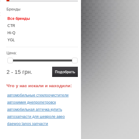
Бренды
Все бренды
CTR
Hi-Q
YGL
Цена:
2 - 15 грн.
Что у нас искали и находили:
автомобильные стеклоочистители
автохимия днепропетровск
автомобильная аптечка купить
автозапчасти для шевроле авео
daewoo lanos запчасти