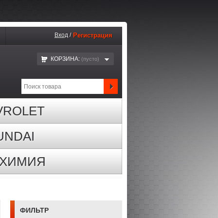
Вход
/
Регистрация
КОРЗИНА:
(пустo)
VROLET
UNDAI
ОХИМИЯ
ФИЛЬТР