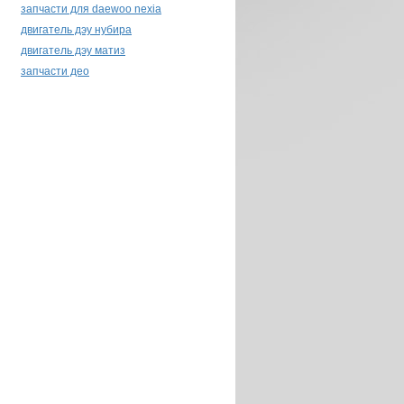
CORTECO
запчасти для daewoo nexia
CTR
двигатель дэу нубира
CV Joint
двигатель дэу матиз
DAC
запчасти део
DAEDONG
DAEJIN
DAEWHA
DAEWOONG
DEKOREA
DELPHI
DENSO
DKS
DM
DMI
DOMO
DONGIL
DW Motor
ECO
FAG
FEBI