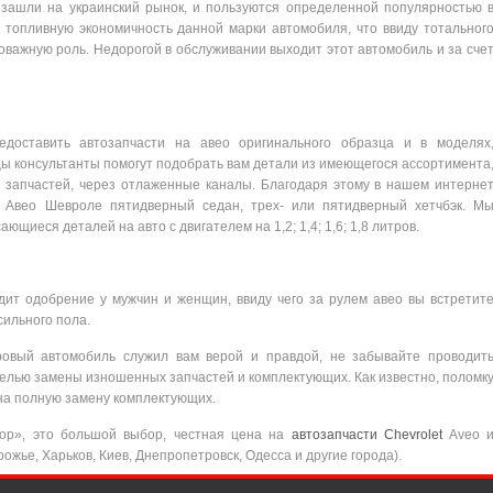
зашли на украинский рынок, и пользуются определенной популярностью 
 топливную экономичность данной марки автомобиля, что ввиду тотальног
оважную роль. Недорогой в обслуживании выходит этот автомобиль и за сче
едоставить автозапчасти на авео оригинального образца и в моделях
 консультанты помогут подобрать вам детали из имеющегося ассортимента
 запчастей, через отлаженные каналы. Благодаря этому в нашем интерне
а Авео Шевроле пятидверный седан, трех- или пятидверный хетчбэк. М
ющиеся деталей на авто с двигателем на 1,2; 1,4; 1,6; 1,8 литров.
ит одобрение у мужчин и женщин, ввиду чего за рулем авео вы встретит
сильного пола.
ровый автомобиль служил вам верой и правдой, не забывайте проводит
целью замены изношенных запчастей и комплектующих. Как известно, поломк
на полную замену комплектующих.
тор», это большой выбор, честная цена на
автозапчасти Chevrolet
Aveo 
ожье, Харьков, Киев, Днепропетровск, Одесса и другие города).