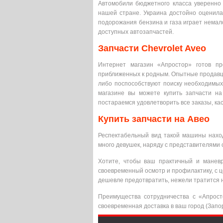
Автомобили бюджетного класса уверенно 
нашей стране. Украина достойно оценила
подорожания бензина и газа играет немал
доступных автозапчастей.
Запчасти Chevrolet Aveo
Интернет магазин «Апростор» готов пр
приближенных к родным. Опытные продавцы
либо поспособствуют поиску необходимых
магазине вы можете купить запчасти н
постараемся удовлетворить все заказы, каса
Купить запчасти на Авео
Респектабельный вид такой машины наход
много девушек, наряду с представителями 
Хотите, чтобы ваш практичный и манев
своевременный осмотр и профилактику, с 
дешевле предотвратить, нежели тратится 
Преимущества сотрудничества с «Апрос
своевременная доставка в ваш город (Запор