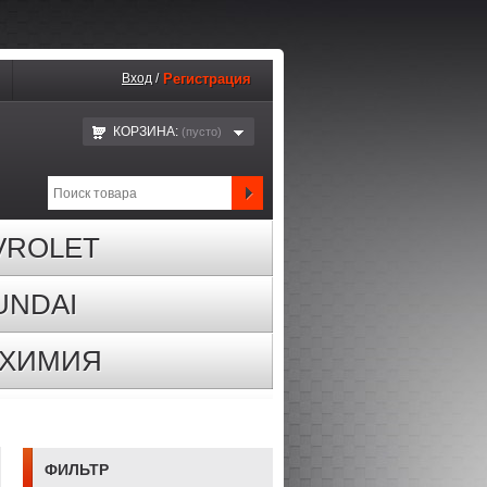
Вход
/
Регистрация
КОРЗИНА:
(пустo)
VROLET
UNDAI
ОХИМИЯ
ФИЛЬТР