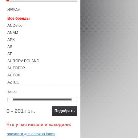
Бренды
Все бренды
ACDelco
ANAM
APK
AS
AT
AURORA POLAND
AUTOTOP
AUTOX
AZTEC
BAKONY
Цена:
BOSCH
BOSUNG
0 - 201 грн.
BR.TEC
CHAMPION
Что у нас искали и находили:
Continental
CONTITECH
запчасти для daewoo lanos