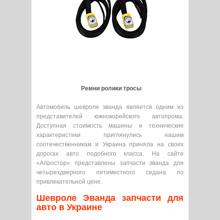
Ремни ролики тросы
Автомобиль шевроле эванда является одним из
представителей южнокорейского автопрома.
Доступная стоимость машины и технические
характеристики приглянулись нашим
соотечественникам и Украина приняла на своих
дорогах авто подобного класса. На сайте
«Апростор» представлены запчасти эванда для
четырехдверного пятиместного седана по
привлекательной цене.
Шевроле Эванда запчасти для
авто в Украине