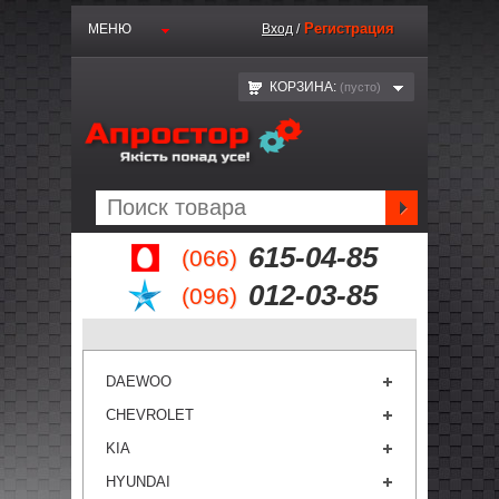
Регистрация
МЕНЮ
Вход
/
КОРЗИНА:
(пустo)
615-04-85
(066)
012-03-85
(096)
DAEWOO
CHEVROLET
KIA
HYUNDAI