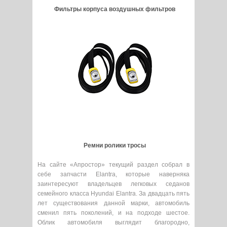
Фильтры корпуса воздушных фильтров
Ремни ролики тросы
На сайте «Апростор» текущий раздел собрал в
себе запчасти Elantra, которые наверняка
заинтересуют владельцев легковых седанов
семейного класса Hyundai Elantra. За двадцать пять
лет существования данной марки, автомобиль
сменил пять поколений, и на подходе шестое.
Облик автомобиля выглядит благородно,