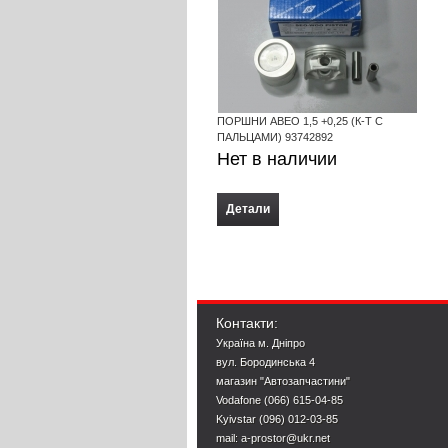
ПОРШНИ АВЕО 1,5 +0,25 (К-Т С
ПАЛЬЦАМИ) 93742892
Нет в наличии
Детали
Контакти:
Україна м. Дніпро
вул. Бородинська 4
магазин "Автозапчастини"
Vodafone (066) 615-04-85
Kyivstar (096) 012-03-85
mail: a-prostor@ukr.net