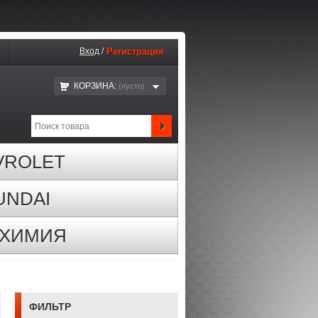
Вход
/
Регистрация
КОРЗИНА:
(пустo)
VROLET
UNDAI
ОХИМИЯ
ФИЛЬТР