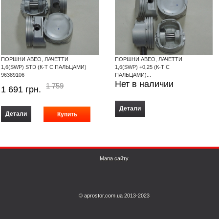
ПОРШНИ АВЕО, ЛАЧЕТТИ
ПОРШНИ АВЕО, ЛАЧЕТТИ
1,6(SWP) STD (К-Т С ПАЛЬЦАМИ)
1,6(SWP) +0,25 (К-Т С
96389106
ПАЛЬЦАМИ)...
Нет в наличии
1 759
1 691
грн.
Детали
Детали
Мапа сайту
© aprostor.com.ua 2013-2023