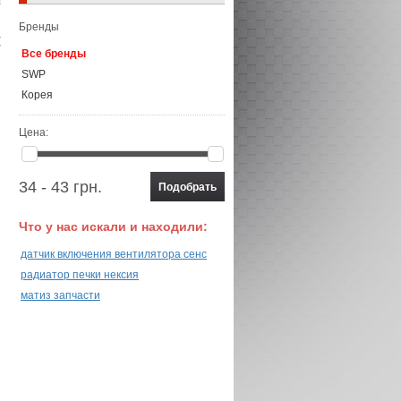
Бренды
Все бренды
SWP
Корея
Цена:
34 - 43 грн.
Что у нас искали и находили:
датчик включения вентилятора сенс
радиатор печки нексия
матиз запчасти