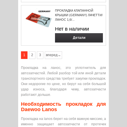
ПРОКЛАДКА КЛАПАННОЙ
КРЫШКИ (GERMANY) ЛАЧЕТТИ/
ЛАНОС 1,6/...
Нет в наличии
Детали
1
2
3
вперед→
Прокладка на ланос, это уплотнитель для
автозапчастей. Любой разбор той или иной детали
транспортного средства требует закупки прокладок.
Они недорогие по цене, но берут на себя большой
удар износа, благодаря чему, автозапчасти
работают дольше.
Необходимость прокладок для
Daewoo Lanos
Прокладка на lanos берет на себя важную миссию, а
именно защищает автозапчасти от протечек