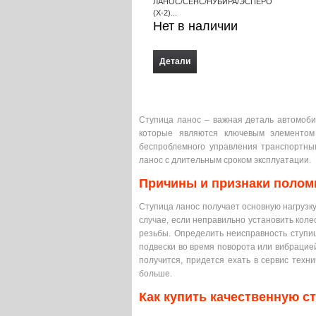
ЛАНОС/СЕНС/НУБИРА/ЭСПЕРО
(X-2)...
Нет в наличии
Детали
Ступица ланос – важная деталь автомоби
которые являются ключевым элементом
беспроблемного управления транспортным
ланос с длительным сроком эксплуатации.
Причины и признаки полом
Ступица ланос получает основную нагрузку
случае, если неправильно установить коле
резьбы. Определить неисправность ступи
подвески во время поворота или вибрацие
получится, придется ехать в сервис техн
больше.
Как купить качественную с