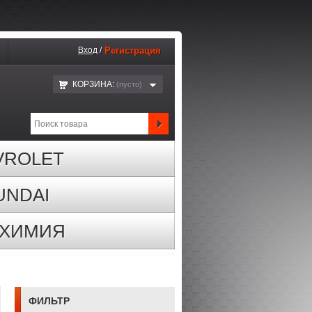
Вход
/
Регистрация
КОРЗИНА:
(пустo)
VROLET
UNDAI
ОХИМИЯ
ФИЛЬТР