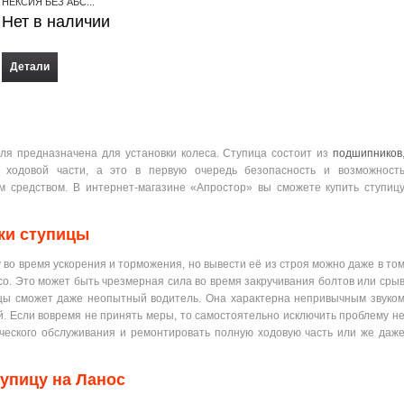
НЕКСИЯ БЕЗ АБС...
Нет в наличии
Детали
ля предназначена для установки колеса. Ступица состоит из
подшипников
 ходовой части, а это в первую очередь безопасность и возможност
 средством. В интернет-магазине «Апростор» вы сможете купить ступиц
ки ступицы
 во время ускорения и торможения, но вывести её из строя можно даже в то
со. Это может быть чрезмерная сила во время закручивания болтов или сры
цы сможет даже неопытный водитель. Она характерна непривычным звуко
й. Если вовремя не принять меры, то самостоятельно исключить проблему н
ического обслуживания и ремонтировать полную ходовую часть или же даж
тупицу на Ланос