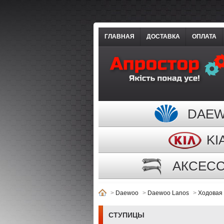
ГЛАВНАЯ
ДОСТАВКА
ОПЛАТА
DAE
KI
АКСЕС
>
Daewoo
>
Daewoo Lanos
>
Ходовая 
СТУПИЦЫ