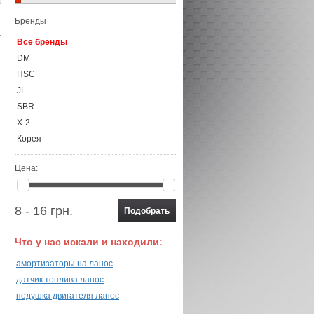
Бренды
Все бренды
DM
HSC
JL
SBR
X-2
Корея
Цена:
8 - 16 грн.
Что у нас искали и находили:
амортизаторы на ланос
датчик топлива ланос
подушка двигателя ланос