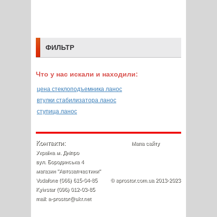
ФИЛЬТР
Что у нас искали и находили:
цена стеклоподъемника ланос
втулки стабилизатора ланос
ступица ланос
Контакти:
Мапа сайту
Україна м. Дніпро
вул. Бородинська 4
магазин "Автозапчастини"
Vodafone (066) 615-04-85
© aprostor.com.ua 2013-2023
Kyivstar (096) 012-03-85
mail: a-prostor@ukr.net