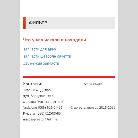
ФИЛЬТР
Что у нас искали и находили:
запчасти для авео
запчасти шевроле лачетти
дэу нексия запчасти
Контакти:
Мапа сайту
Україна м. Дніпро
вул. Бородинська 4
магазин "Автозапчастини"
Vodafone (066) 615-04-85
© aprostor.com.ua 2013-2023
Kyivstar (096) 012-03-85
mail: a-prostor@ukr.net