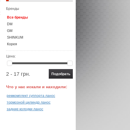
Бренды
Все бренды
DM
GM
SHINKUM
Корея
Цена:
2 - 17 грн.
Что у нас искали и находили:
ремкомплект суппорта ланос
тормозной цилиндр ланос
задние колодки ланос