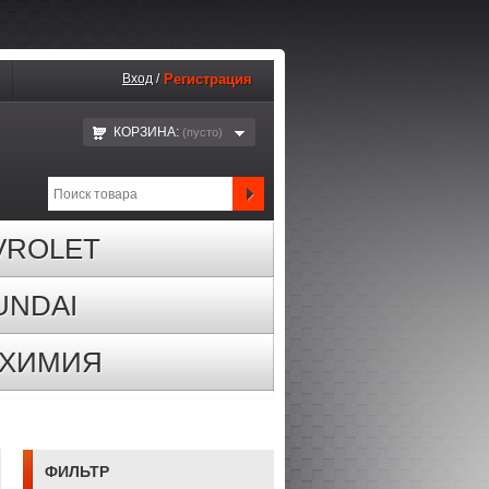
Вход
/
Регистрация
КОРЗИНА:
(пустo)
VROLET
UNDAI
ОХИМИЯ
ФИЛЬТР